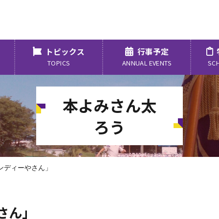
トピックス
行事予定
TOPICS
ANNUAL EVENTS
SC
本よみさん太
ろう
ンディーやさん」
さん」