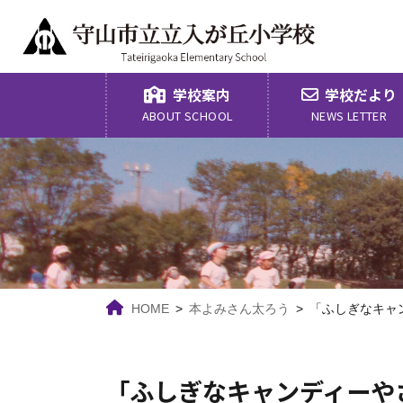
コ
ナ
ン
ビ
テ
ゲ
ン
ー
ツ
シ
学校案内
学校だより
へ
ョ
ABOUT SCHOOL
NEWS LETTER
ス
ン
キ
に
ッ
移
プ
動
HOME
本よみさん太ろう
「ふしぎなキャ
「ふしぎなキャンディーや