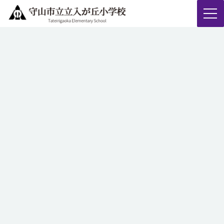
コ
ナ
ン
ビ
テ
ゲ
トピックス
ン
ー
ツ
シ
へ
ョ
ス
ン
キ
に
HOME
トピックス
ッ
移
プ
動
１学期終業式
あおぞら・そよかぜ夏祭り
2026年7月18日
2026年7月18日