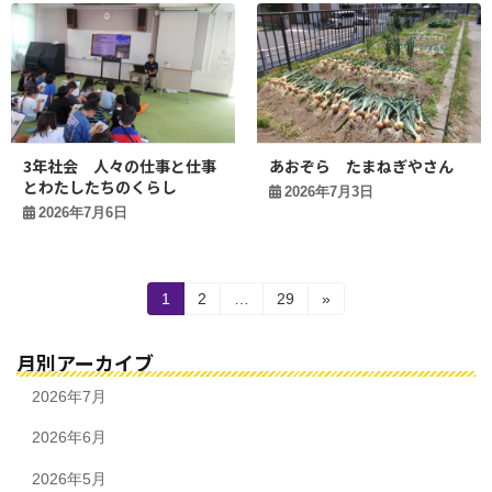
3年社会 人々の仕事と仕事
あおぞら たまねぎやさん
とわたしたちのくらし
2026年7月3日
2026年7月6日
投
固
固
固
1
2
…
29
»
定
定
定
稿
ペ
ペ
ペ
月別アーカイブ
ー
ー
ー
の
ジ
ジ
ジ
2026年7月
ペ
2026年6月
ー
ジ
2026年5月