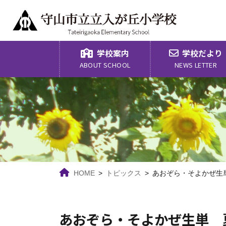
コ
ナ
ン
ビ
テ
ゲ
ン
ー
ツ
シ
学校案内
学校だより
へ
ョ
ABOUT SCHOOL
NEWS LETTER
ス
ン
キ
に
ッ
移
プ
動
HOME
トピックス
あおぞら・そよかぜ生
あおぞら・そよかぜ生単 