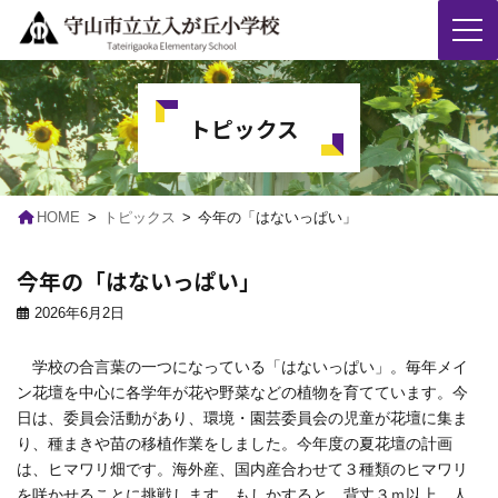
コ
ナ
ン
ビ
テ
ゲ
トピックス
ン
ー
ツ
シ
へ
ョ
ス
ン
キ
に
HOME
トピックス
今年の「はないっぱい」
ッ
移
プ
動
今年の「はないっぱい」
2026年6月2日
学校の合言葉の一つになっている「はないっぱい」。毎年メイ
ン花壇を中心に各学年が花や野菜などの植物を育てています。今
日は、委員会活動があり、環境・園芸委員会の児童が花壇に集ま
り、種まきや苗の移植作業をしました。今年度の夏花壇の計画
は、ヒマワリ畑です。海外産、国内産合わせて３種類のヒマワリ
を咲かせることに挑戦します。もしかすると、背丈３ｍ以上、人